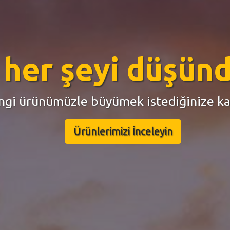
lama web siteniz 
hazır...
n ve ödeme alabilir, müsaitlik takviminiz
Hemen İncele