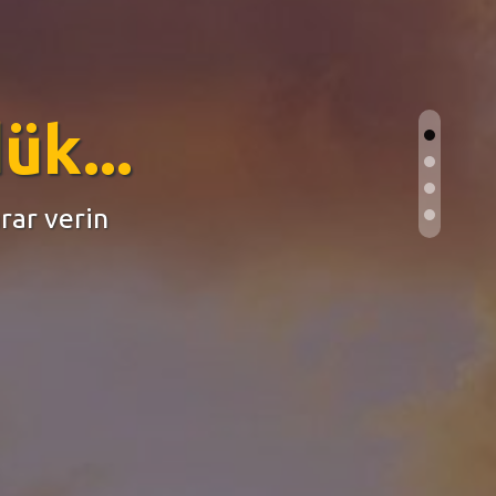
için her şey
i yönetebilirsiniz...