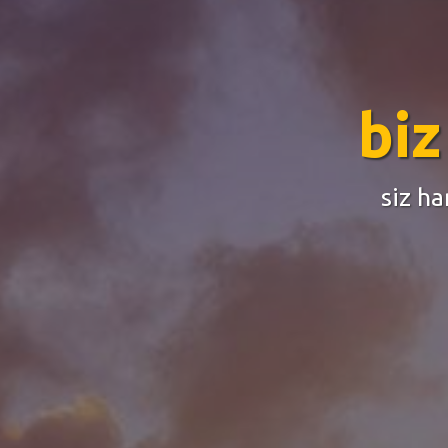
villa kira
online rezervasyo