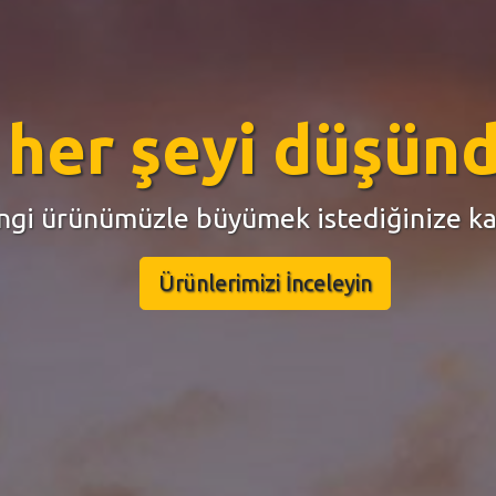
lama web siteniz 
hazır...
n ve ödeme alabilir, müsaitlik takviminiz
Hemen İncele