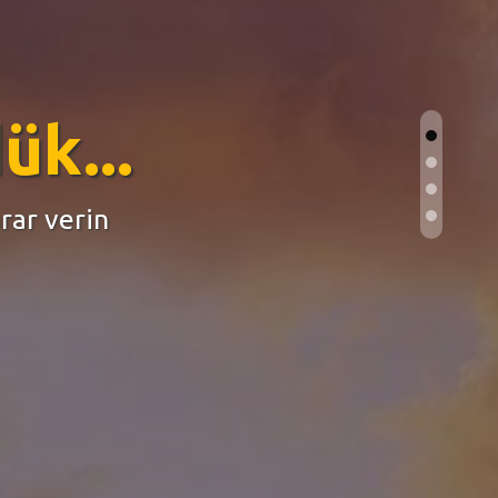
için her şey
i yönetebilirsiniz...