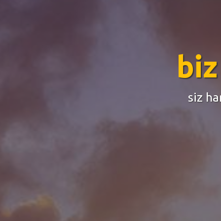
villa kira
online rezervasyo