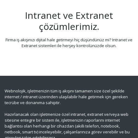
Intranet ve Extranet
çözümlerimiz.
Firma iş akışınızı dijital hale getirmeyi hiç düşündünüz mi? Intranet ve
Extranet sistemleri ile herşey kontrolünüzde olsun.
Webnolojik, işletmenizin tüm iş akışını tamamen size özel şekilde
internet / intranet üzerinden ulaşılabilir hale getirmek için gereken
tecrübe ve donanıma sahiptir.
Hazırlanacak olan işletmenize özel intranet, extranet ve/veya web
sitesine entegre bir sistem ile, işletmenizin raporlarını internet
bağlantısı olan herhangi bir cihazdan (akıllı telefon, notebook,
netbook, smart tv) inceleyebilir, çalışanlarınıza görev verebilir ve bu
görevleri takip edebilirsiniz.