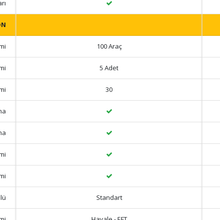
rı
ON
imi
100 Araç
mi
5 Adet
imi
30
ma
ma
mi
mi
lü
Standart
mi
Havale - EFT