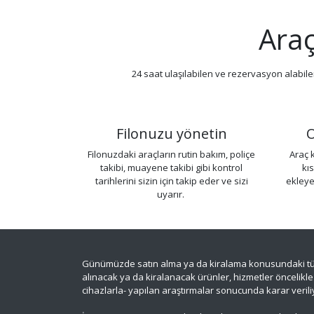
Araç
24 saat ulaşılabilen ve rezervasyon alabile
Filonuzu yönetin
O
Filonuzdaki araçların rutin bakım, poliçe
Araç 
takibi, muayene takibi gibi kontrol
kı
tarihlerini sizin için takip eder ve sizi
ekleye
uyarır.
Günümüzde satın alma ya da kiralama konusundaki tüm al
alınacak ya da kiralanacak ürünler, hizmetler öncelikle 
cihazlarla- yapılan araştırmalar sonucunda karar verili