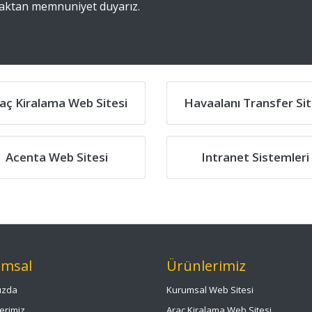
amaktan memnuniyet duyarız.
aç Kiralama Web Sitesi
Havaalanı Transfer Sit
Acenta Web Sitesi
Intranet Sistemleri
msal
Ürünlerimiz
ızda
Kurumsal Web Sitesi
erimiz
Araç Kiralama Web Sitesi