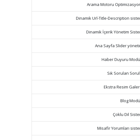
Arama Motoru Optimizasyo
Dinamik Url-Title-Description sist
Dinamik İçerik Yönetim Siste
Ana Sayfa Slider yöneti
Haber Duyuru Modü
Sık Sorulan Sorul
Ekstra Resim Galeri
Blog Modü
Çoklu Dil Sist
Misafir Yorumları sist