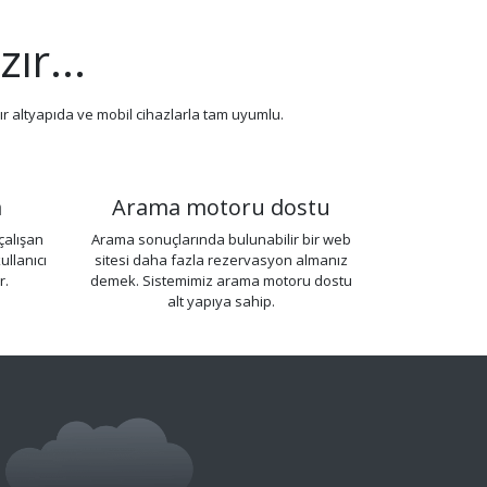
ır...
ır altyapıda ve mobil cihazlarla tam uyumlu.
m
Arama motoru dostu
çalışan
Arama sonuçlarında bulunabilir bir web
llanıcı
sitesi daha fazla rezervasyon almanız
r.
demek. Sistemimiz arama motoru dostu
alt yapıya sahip.