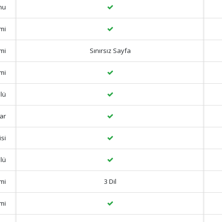
nu
emi
mi
Sınırsız Sayfa
mi
lü
ar
si
lü
emi
3 Dil
emi