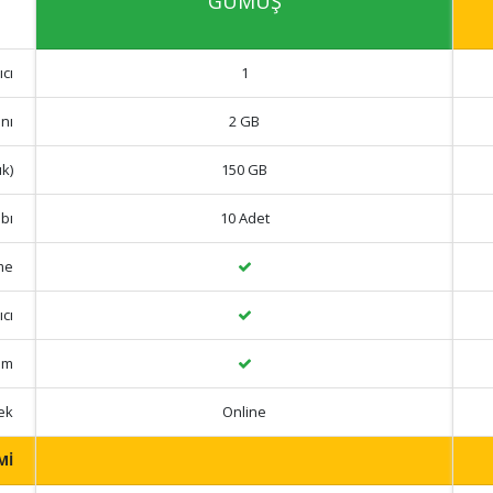
GÜMÜŞ
ıcı
1
nı
2 GB
ık)
150 GB
bı
10 Adet
me
ıcı
um
ek
Online
Mİ