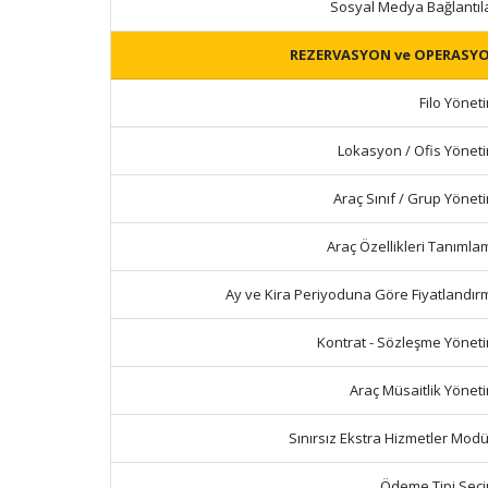
Sosyal Medya Bağlantıla
REZERVASYON ve OPERASY
Filo Yönet
Lokasyon / Ofis Yöneti
Araç Sınıf / Grup Yönet
Araç Özellikleri Tanımla
Ay ve Kira Periyoduna Göre Fiyatlandır
Kontrat - Sözleşme Yöneti
Araç Müsaitlik Yöneti
Sınırsız Ekstra Hizmetler Modü
Ödeme Tipi Seçi