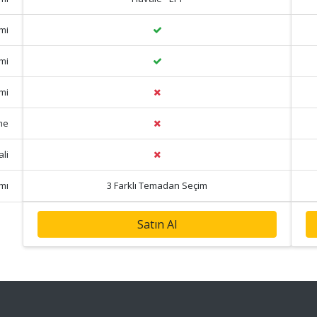
mi
mi
emi
me
li
mı
3 Farklı Temadan Seçim
Satın Al