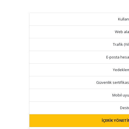
Kullan
Web ala
Trafik (Yıl
E-posta hesa
Yedekle
Güvenlik sertifikas
Mobil uy
Dest
İÇERİK YÖNETİ